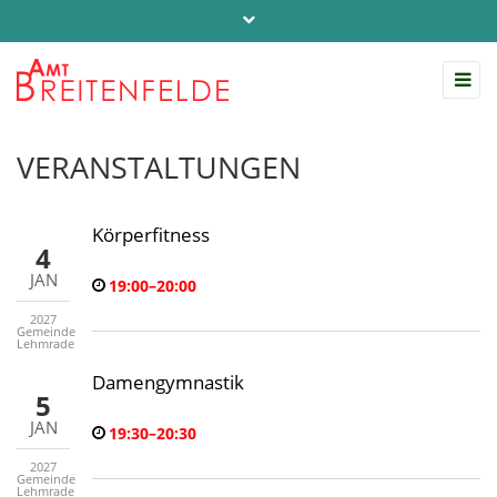
Telefon: 04542 / 803-0
info@amt-breitenfelde.de
Startseite Amt Breitenfelde
VERANSTALTUNGEN
Körperfitness
4
JAN
19:00–20:00
2027
Gemeinde
Lehmrade
Damengymnastik
5
JAN
19:30–20:30
2027
Gemeinde
Lehmrade