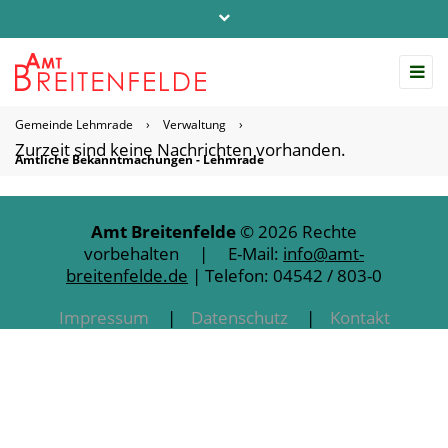
Telefon: 04542 / 803-0
info@amt-breitenfelde.de
Gemeinde Lehmrade
›
Verwaltung
›
Startseite Amt Breitenfelde
Zurzeit sind keine Nachrichten vorhanden.
Amtliche Bekanntmachungen - Lehmrade
Amt Breitenfelde
© 2026 Rechte
vorbehalten | E-Mail:
info@amt-
breitenfelde.de
| Telefon: 04542 / 803-0
Impressum
Datenschutz
Kontakt