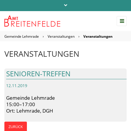
Telefon: 04542 / 803-0
info@amt-breitenfelde.de
Gemeinde Lehmrade
›
Veranstaltungen
›
Veranstaltungen
Startseite Amt Breitenfelde
VERANSTALTUNGEN
SENIOREN-TREFFEN
12.11.2019
Gemeinde Lehmrade
15:00–17:00
Ort: Lehmrade, DGH
ZURÜCK