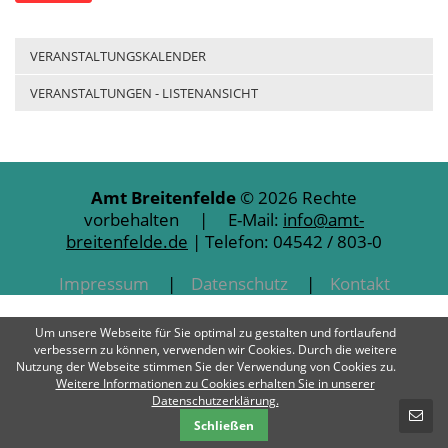
VERANSTALTUNGSKALENDER
VERANSTALTUNGEN - LISTENANSICHT
Amt Breitenfelde
© 2026 Rechte
vorbehalten | E-Mail:
info@amt-
breitenfelde.de
| Telefon: 04542 / 803-0
Impressum
Datenschutz
Kontakt
Um unsere Webseite für Sie optimal zu gestalten und fortlaufend
verbessern zu können, verwenden wir Cookies. Durch die weitere
Nutzung der Webseite stimmen Sie der Verwendung von Cookies zu.
Weitere Informationen zu Cookies erhalten Sie in unserer
SCHNELLKONTAKT
Datenschutzerklärung.
Schließen
E-Mail-Nachricht - Amt Breitenfelde