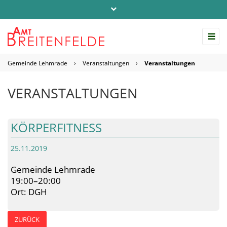
Telefon: 04542 / 803-0
info@amt-breitenfelde.de
Gemeinde Lehmrade
›
Veranstaltungen
›
Veranstaltungen
Startseite Amt Breitenfelde
VERANSTALTUNGEN
KÖRPERFITNESS
25.11.2019
Gemeinde Lehmrade
19:00–20:00
Ort: DGH
ZURÜCK