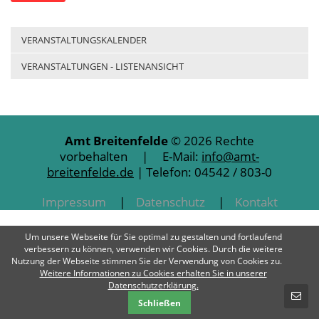
VERANSTALTUNGSKALENDER
VERANSTALTUNGEN - LISTENANSICHT
Amt Breitenfelde
© 2026 Rechte
vorbehalten | E-Mail:
info@amt-
breitenfelde.de
| Telefon: 04542 / 803-0
Impressum
Datenschutz
Kontakt
Um unsere Webseite für Sie optimal zu gestalten und fortlaufend
verbessern zu können, verwenden wir Cookies. Durch die weitere
Nutzung der Webseite stimmen Sie der Verwendung von Cookies zu.
Weitere Informationen zu Cookies erhalten Sie in unserer
SCHNELLKONTAKT
Datenschutzerklärung.
Schließen
E-Mail-Nachricht - Amt Breitenfelde