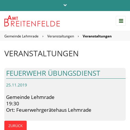
Telefon: 04542 / 803-0
info@amt-breitenfelde.de
Gemeinde Lehmrade
›
Veranstaltungen
›
Veranstaltungen
Startseite Amt Breitenfelde
VERANSTALTUNGEN
FEUERWEHR ÜBUNGSDIENST
25.11.2019
Gemeinde Lehmrade
19:30
Ort: Feuerwehrgerätehaus Lehmrade
ZURÜCK