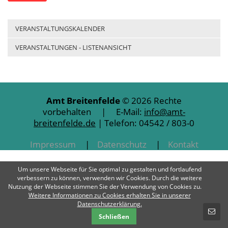
VERANSTALTUNGSKALENDER
VERANSTALTUNGEN - LISTENANSICHT
Amt Breitenfelde
© 2026 Rechte
vorbehalten | E-Mail:
info@amt-
breitenfelde.de
| Telefon: 04542 / 803-0
Impressum
Datenschutz
Kontakt
Um unsere Webseite für Sie optimal zu gestalten und fortlaufend
verbessern zu können, verwenden wir Cookies. Durch die weitere
Nutzung der Webseite stimmen Sie der Verwendung von Cookies zu.
Weitere Informationen zu Cookies erhalten Sie in unserer
SCHNELLKONTAKT
Datenschutzerklärung.
Schließen
E-Mail-Nachricht - Amt Breitenfelde